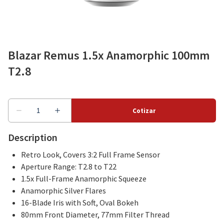
Como alquilar
Blazar Remus 1.5x Anamorphic 100mm
T2.8
Sobre nosotros
Description
Retro Look, Covers 3:2 Full Frame Sensor
Aperture Range: T2.8 to T22
1.5x Full-Frame Anamorphic Squeeze
Anamorphic Silver Flares
16-Blade Iris with Soft, Oval Bokeh
80mm Front Diameter, 77mm Filter Thread