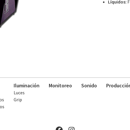
Líquidos:
F
Iluminación
Monitoreo
Sonido
Producció
Luces
os
Grip
os