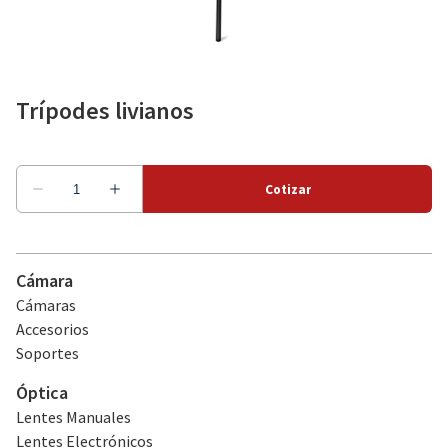
Como alquilar
Trípodes livianos
Sobre nosotros
Cámara
Cámaras
Accesorios
Soportes
Óptica
Lentes Manuales
Lentes Electrónicos